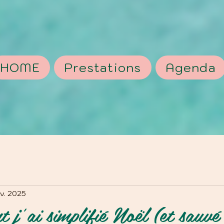
HOME
Prestations
Agenda
v. 2025
j’ai simplifié Noël (et sauvé