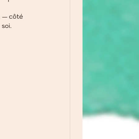
 — côté 
soi.