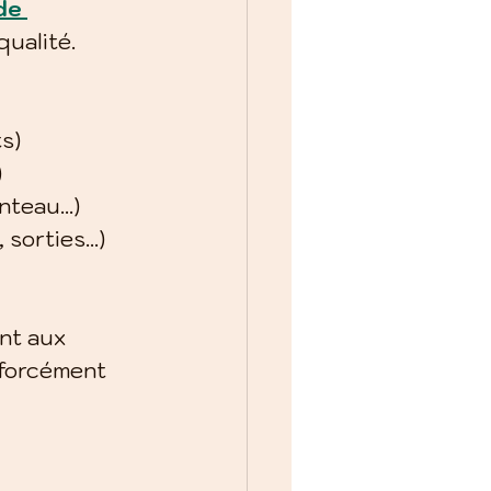
de 
qualité.
s)
)
anteau…)
, sorties…)
nt aux 
 forcément 