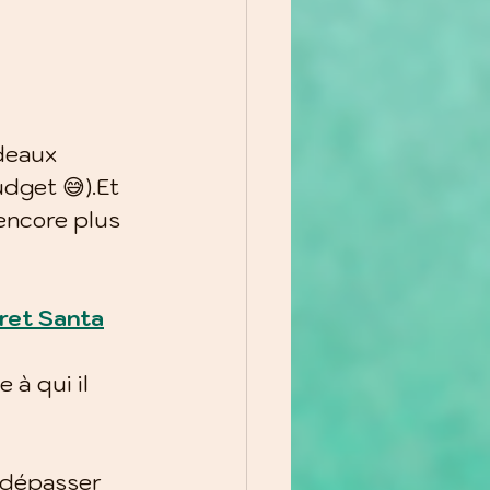
deaux 
udget 😅).Et 
encore plus 
ret Santa
 à qui il 
 dépasser 