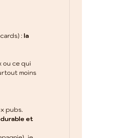
ards) : 
la 
 ou ce qui 
urtout moins 
ux pubs.
 durable et 
pagnie), je 