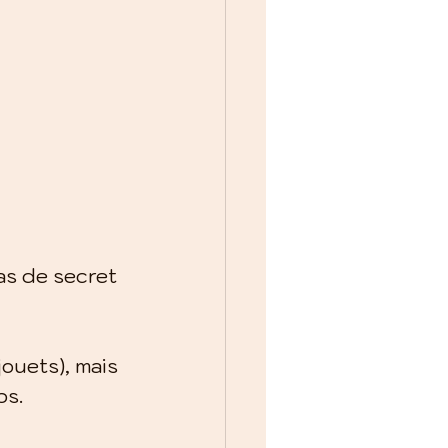
as de secret 
ouets), mais 
ps.