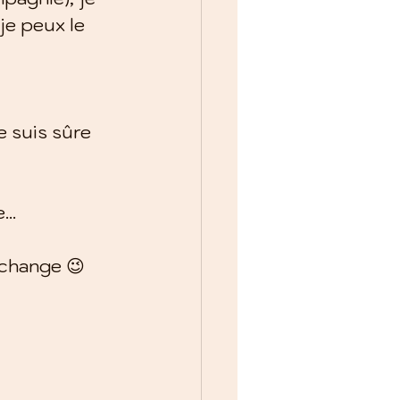
 je peux le 
 suis sûre 
e…
échange 😉