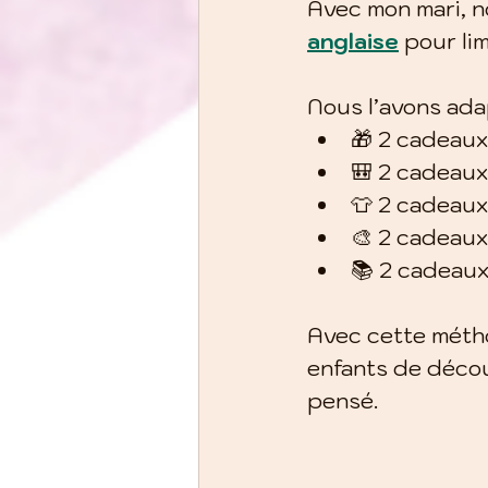
Avec mon mari, 
anglaise
 pour li
Nous l’avons adap
🎁 2 cadeaux
🎒 2 cadeaux 
👕 2 cadeaux
🎨 2 cadeaux 
📚 2 cadeaux 
Avec cette métho
enfants de décou
pensé.