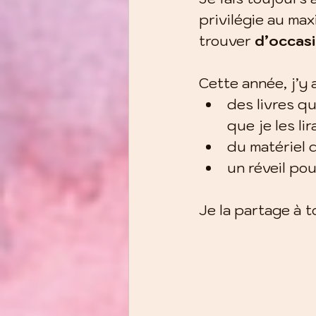
privilégie au max
trouver 
d’occas
Cette année, j’y a
des livres q
que je les lir
du matériel 
un réveil po
Je la partage à 