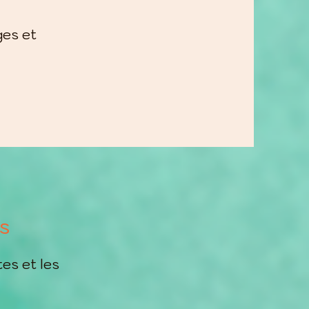
ges et
s
tes et les