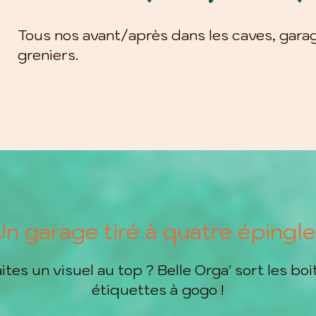
Tous nos avant/après dans les caves, gara
greniers.
Un garage tiré à quatre épingle
tes un visuel au top ? Belle Orga' sort les boi
étiquettes à gogo !