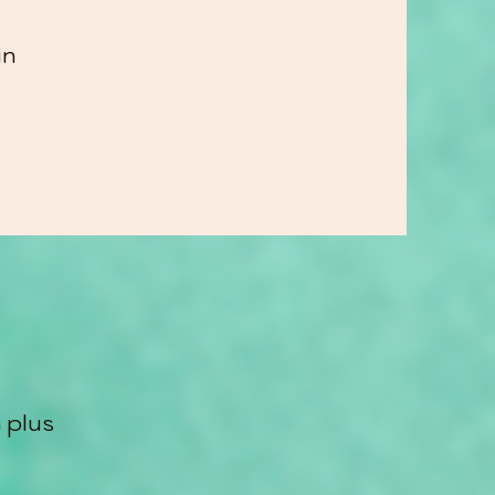
in
 plus