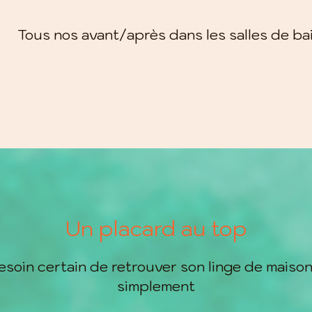
Tous nos avant/après dans les salles de ba
Un placard au top
esoin certain de retrouver son linge de maison
simplement